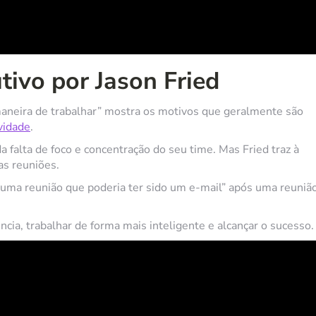
tivo por Jason Fried
aneira de trabalhar” mostra os motivos que geralmente são
ividade
.
a falta de foco e concentração do seu time. Mas Fried traz à
as reuniões.
 uma reunião que poderia ter sido um e-mail” após uma reuniã
ciência, trabalhar de forma mais inteligente e alcançar o sucesso