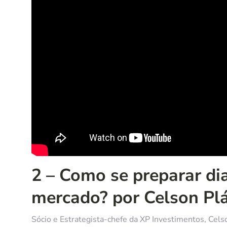
2 – Como se preparar d
mercado? por Celson Pl
Sócio e Estrategista-chefe da XP Investimentos, Celso