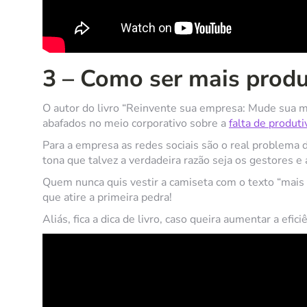
3 – Como ser mais produ
O autor do livro “Reinvente sua empresa: Mude sua m
abafados no meio corporativo sobre a
falta de produt
Para a empresa as redes sociais são o real problema d
tona que talvez a verdadeira razão seja os gestores e 
Quem nunca quis vestir a camiseta com o texto “mais
que atire a primeira pedra!
Aliás, fica a dica de livro, caso queira aumentar a efi