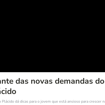
iante das novas demandas do
ácido
 Plácido dá dicas para o jovem que está ansioso para crescer n