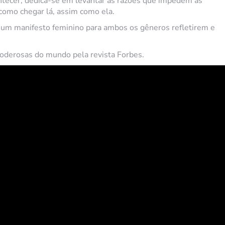
ntecer, dedica-se em levantar as razões que impedem as
 como chegar lá, assim como ela.
e um manifesto feminino para ambos os gêneros refletirem e
poderosas do mundo pela revista Forbes.