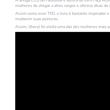
A antiga CCO do Facebook e autora do livro Faça Aco
mulheres de chegar a altos cargos e oferece dicas de
Assim como esse TED, o livro é bastante inspirador 
mudarem suas posturas.
Assim, Sheryl foi eleita uma das dez mulheres mais 