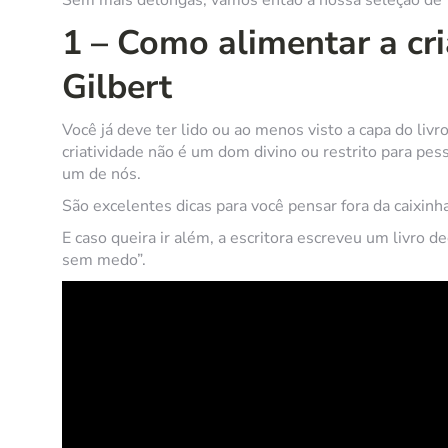
1 – Como alimentar a cri
Gilbert
Você já deve ter lido ou ao menos visto a capa do li
criatividade não é um dom divino ou restrito para pess
um de nós.
São excelentes dicas para você pensar fora da caixinha
E caso queira ir além, a escritora escreveu um livro 
sem medo”.