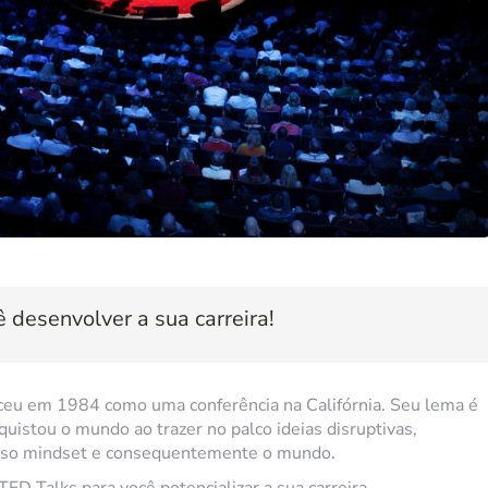
 desenvolver a sua carreira!
sceu em 1984 como uma conferência na Califórnia. Seu lema é
uistou o mundo ao trazer no palco ideias disruptivas,
osso mindset e consequentemente o mundo.
D Talks para você potencializar a sua carreira.