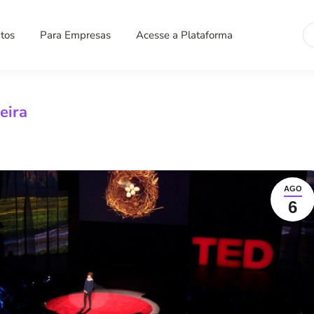
Se
tos
Para Empresas
Acesse a Plataforma
eira
AGO
6