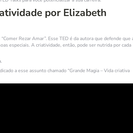
atividade por Elizabeth
vro “Comer Rezar Amar”. Esse TED é da autora que defende que 
oas especiais. A criatividade, então, pode ser nutrida por cada
.
dedicado a esse assunto chamado “Grande Magia – Vida criativa