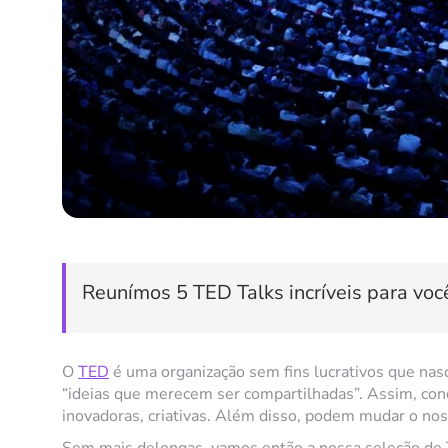
Reunímos 5 TED Talks incríveis para você
O
TED
é uma organização sem fins lucrativos que na
“ideias que merecem ser compartilhadas”. Assim, conq
inovadoras, criativas. Além disso, podem mudar o n
Sem mais delongas, vamos então a nossa seleção de TE