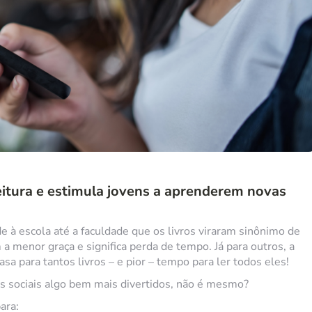
leitura e estimula jovens a aprenderem novas
e à escola até a faculdade que os livros viraram sinônimo de
a menor graça e significa perda de tempo. Já para outros, a
asa para tantos livros – e pior – tempo para ler todos eles!
 sociais algo bem mais divertidos, não é mesmo?
ara: