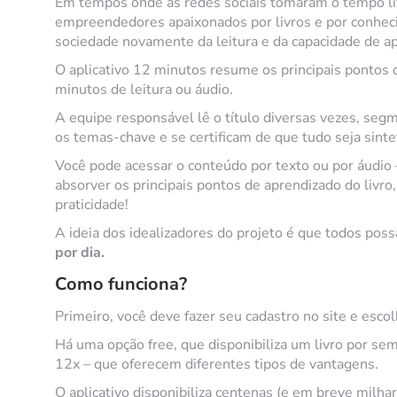
Em tempos onde as redes sociais tomaram o tempo liv
empreendedores apaixonados por livros e por conhec
sociedade novamente da leitura e da capacidade de a
O aplicativo 12 minutos resume os principais pontos 
minutos de leitura ou áudio.
A equipe responsável lê o título diversas vezes, segm
os temas-chave e se certificam de que tudo seja sintet
Você pode acessar o conteúdo por texto ou por áudio 
absorver os principais pontos de aprendizado do livr
praticidade!
A ideia dos idealizadores do projeto é que todos pos
por dia.
Como funciona?
Primeiro, você deve fazer seu cadastro no site e esco
Há uma opção free, que disponibiliza um livro por s
12x – que oferecem diferentes tipos de vantagens.
O aplicativo disponibiliza centenas (e em breve milha