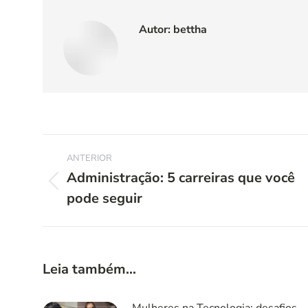
Autor:
bettha
Navegação
ANTERIOR
de
Administração: 5 carreiras que você
Post
pode seguir
post:
anterior:
Leia também...