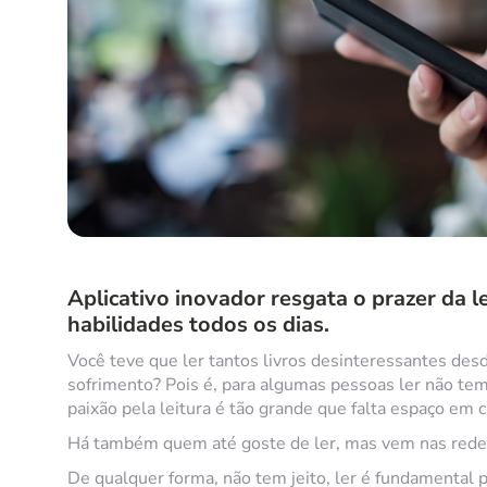
Aplicativo inovador resgata o prazer da 
habilidades todos os dias.
Você teve que ler tantos livros desinteressantes desd
sofrimento? Pois é, para algumas pessoas ler não tem 
paixão pela leitura é tão grande que falta espaço em c
Há também quem até goste de ler, mas vem nas redes
De qualquer forma, não tem jeito, ler é fundamental p