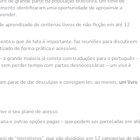
re de grande parte da população brasileira, um time de
imento identificaram uma oportunidade de aproximar a
prender.
de aprendizado de centenas livros de não-ficção em até 12
enta o que de fato é importante, faz reuniões para discutirem
izado de forma prática e acessível.
– a grande maioria já consta com traduções para o português –
o, sem perder tempo com partes desnecessárias – um viva à
sam parar de dar desculpas e consigam ler, ao menos,
um livro
lher o seu plano de acesso.
emana e outras opções pagas – que podem ser parceladas em at
res) de “microlivros”, que são divididos em 12 categorias de nã