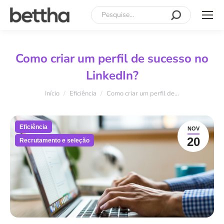
Search:
Como criar um perfil de sucesso no
LinkedIn?
Você está aqui:
Início
Eficiência
Como criar um perfil de…
Eficiência
NOV
20
Recrutamento e seleção