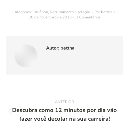
Categories:
Eficiência
,
Recrutamento e seleção
Por
bettha
20 de novembro de 2018
3 Comentários
Autor:
bettha
Navegação
ANTERIOR
de
Descubra como 12 minutos por dia vão
Post
fazer você decolar na sua carreira!
post:
anterior: