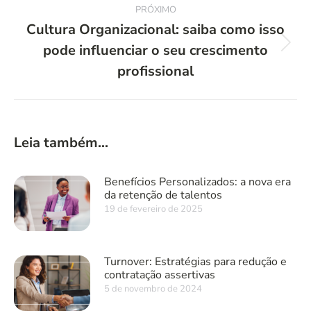
PRÓXIMO
Cultura Organizacional: saiba como isso
pode influenciar o seu crescimento
Próximo
post:
profissional
Leia também...
Benefícios Personalizados: a nova era
da retenção de talentos
19 de fevereiro de 2025
Turnover: Estratégias para redução e
contratação assertivas
5 de novembro de 2024