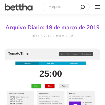
Search:
Arquivo Diário:
19 de março de 2019
Você está aqui:
Início
2019
março
19