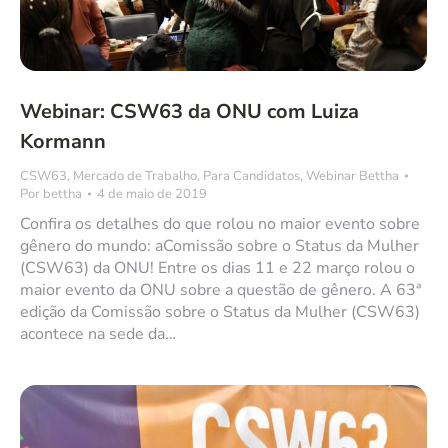
Webinar: CSW63 da ONU com Luiza
Kormann
CSW63
,
Mercado de Trabalho
,
Para Candidatos
,
Webinar Bettha
Por
bettha
4 de maio de 2019
Confira os detalhes do que rolou no maior evento sobre
gênero do mundo: aComissão sobre o Status da Mulher
(CSW63) da ONU! Entre os dias 11 e 22 março rolou o
maior evento da ONU sobre a questão de gênero. A 63ª
edição da Comissão sobre o Status da Mulher (CSW63)
acontece na sede da…