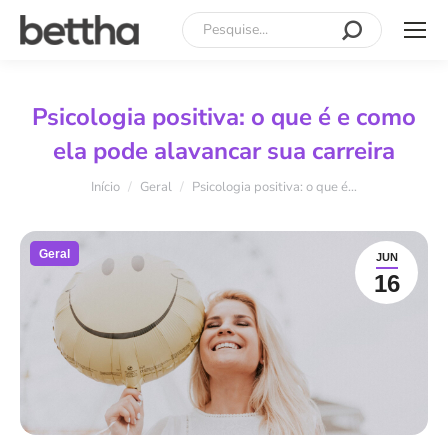
Search:
Psicologia positiva: o que é e como
ela pode alavancar sua carreira
Você está aqui:
Início
Geral
Psicologia positiva: o que é…
Geral
JUN
16