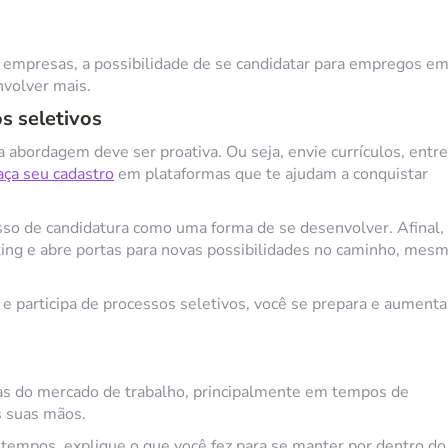
 empresas, a possibilidade de se candidatar para empregos e
nvolver mais.
os seletivos
ua abordagem deve ser proativa. Ou seja, envie currículos, entre
aça seu cadastro
em plataformas que te ajudam a conquistar
sso de candidatura como uma forma de se desenvolver. Afinal,
ing e abre portas para novas possibilidades no caminho, mes
 e participa de processos seletivos, você se prepara e aumenta
as do mercado de trabalho, principalmente em tempos de
as suas mãos.
tempos, explique o que você fez para se manter por dentro do