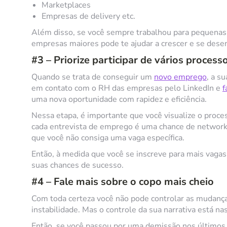
Marketplaces
Empresas de delivery etc.
Além disso, se você sempre trabalhou para pequenas
empresas maiores pode te ajudar a crescer e se dese
#3 – Priorize participar de vários process
Quando se trata de conseguir um
novo emprego
, a s
em contato com o RH das empresas pelo LinkedIn e
f
uma nova oportunidade com rapidez e eficiência.
Nessa etapa, é importante que você visualize o proce
cada entrevista de emprego é uma chance de network
que você não consiga uma vaga específica.
Então, à medida que você se inscreve para mais vagas
suas chances de sucesso.
#4 – Fale mais sobre o copo mais cheio
Com toda certeza você não pode controlar as mudanç
instabilidade. Mas o controle da sua narrativa está n
Então, se você passou por uma demissão nos últimos 