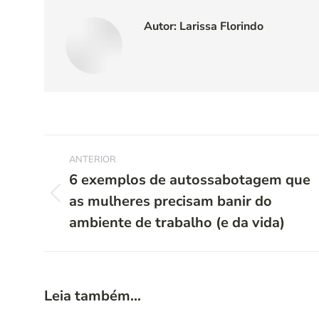
Autor:
Larissa Florindo
Navegação
ANTERIOR
de
6 exemplos de autossabotagem que
as mulheres precisam banir do
Post
post:
anterior:
ambiente de trabalho (e da vida)
Leia também...