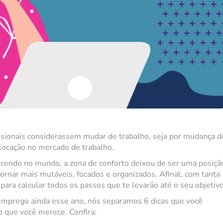
sionais considerassem mudar de trabalho, seja por mudança d
locação no mercado de trabalho.
cendo no mundo, a zona de conforto deixou de ser uma posiçã
tornar mais mutáveis, focados e organizados. Afinal, com tanta
para calcular todos os passos que te levarão até o seu objetivo
mprego ainda esse ano, nós separamos 6 dicas que você
o que você merece. Confira: