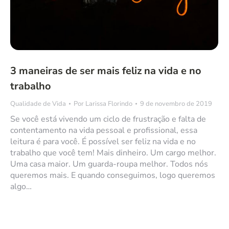
3 maneiras de ser mais feliz na vida e no
trabalho
Qualidade de Vida
Por
Larissa Florindo
9 de novembro de 2019
Se você está vivendo um ciclo de frustração e falta de
contentamento na vida pessoal e profissional, essa
leitura é para você. É possível ser feliz na vida e no
trabalho que você tem! Mais dinheiro. Um cargo melhor.
Uma casa maior. Um guarda-roupa melhor. Todos nós
queremos mais. E quando conseguimos, logo queremos
algo…