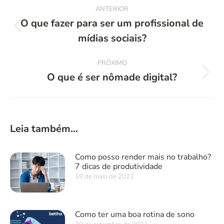
Navegação
ANTERIOR
de
O que fazer para ser um profissional de
Post
mídias sociais?
post:
anterior:
PRÓXIMO
O que é ser nômade digital?
Próximo
post:
Leia também...
Como posso render mais no trabalho?
7 dicas de produtividade
18 de maio de 2022
Como ter uma boa rotina de sono