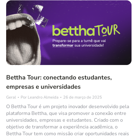
Bettha Tour: conectando estudantes,
empresas e universidades
Geral
Por
Leandro Almeida
26 de março de 2025
O Bettha Tour é um projeto inovador desenvolvido pela
plataforma Bettha, que visa promover a conexão entre
universidades, empresas e estudantes. Criado com o
objetivo de transformar a experiência acadêmica, o
Bettha Tour tem como missão criar oportunidades reais