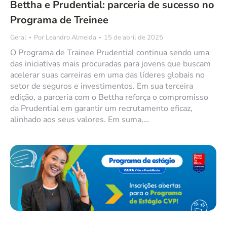
Bettha e Prudential: parceria de sucesso no
Programa de Treinee
Geral
Por
Leandro Almeida
15 de abril de 2025
O Programa de Trainee Prudential continua sendo uma
das iniciativas mais procuradas para jovens que buscam
acelerar suas carreiras em uma das líderes globais no
setor de seguros e investimentos. Em sua terceira
edição, a parceria com o Bettha reforça o compromisso
da Prudential em garantir um recrutamento eficaz,
alinhado aos seus valores. Em suma,…