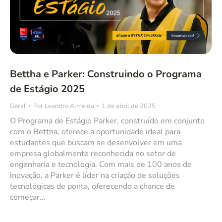
Bettha e Parker: Construindo o Programa
de Estágio 2025
Geral
Por
Leandro Almeida
1 de abril de 2025
O Programa de Estágio Parker, construído em conjunto
com o Bettha, oferece a oportunidade ideal para
estudantes que buscam se desenvolver em uma
empresa globalmente reconhecida no setor de
engenharia e tecnologia. Com mais de 100 anos de
inovação, a Parker é líder na criação de soluções
tecnológicas de ponta, oferecendo a chance de
começar…