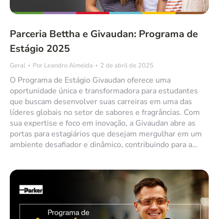
Parceria Bettha e Givaudan: Programa de
Estágio 2025
Geral
Por
Leandro Almeida
2 de abril de 2025
O Programa de Estágio Givaudan oferece uma
oportunidade única e transformadora para estudantes
que buscam desenvolver suas carreiras em uma das
líderes globais no setor de sabores e fragrâncias. Com
sua expertise e foco em inovação, a Givaudan abre as
portas para estagiários que desejam mergulhar em um
ambiente desafiador e dinâmico, contribuindo para a…