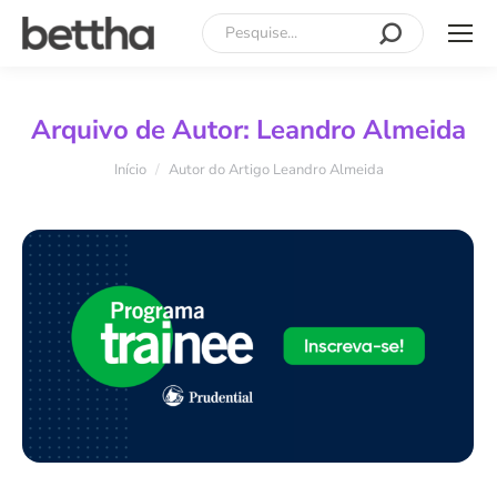
Search:
Arquivo de Autor:
Leandro Almeida
Você está aqui:
Início
Autor do Artigo Leandro Almeida