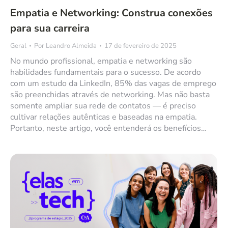
Empatia e Networking: Construa conexões
para sua carreira
Geral
Por
Leandro Almeida
17 de fevereiro de 2025
No mundo profissional, empatia e networking são
habilidades fundamentais para o sucesso. De acordo
com um estudo da LinkedIn, 85% das vagas de emprego
são preenchidas através de networking. Mas não basta
somente ampliar sua rede de contatos — é preciso
cultivar relações autênticas e baseadas na empatia.
Portanto, neste artigo, você entenderá os benefícios…