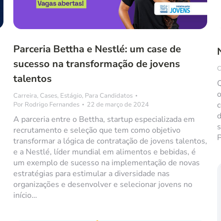
Parceria Bettha e Nestlé: um case de
sucesso na transformação de jovens
C
talentos
Q
o
Carreira
,
Cases
,
Estágio
,
Para Candidatos
c
Por
Rodrigo Fernandes
22 de março de 2024
d
A parceria entre o Bettha, startup especializada em
s
recrutamento e seleção que tem como objetivo
P
transformar a lógica de contratação de jovens talentos,
e a Nestlé, líder mundial em alimentos e bebidas, é
um exemplo de sucesso na implementação de novas
estratégias para estimular a diversidade nas
organizações e desenvolver e selecionar jovens no
início…