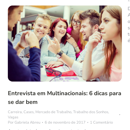
D
A
o
s
t
é
Entrevista em Multinacionais: 6 dicas para
se dar bem
Carreira
,
Cases
,
Mercado de Trabalho
,
Trabalho dos Sonhos
,
Vagas
Por
Gabriela Abreu
6 de novembro de 2017
1 Comentário