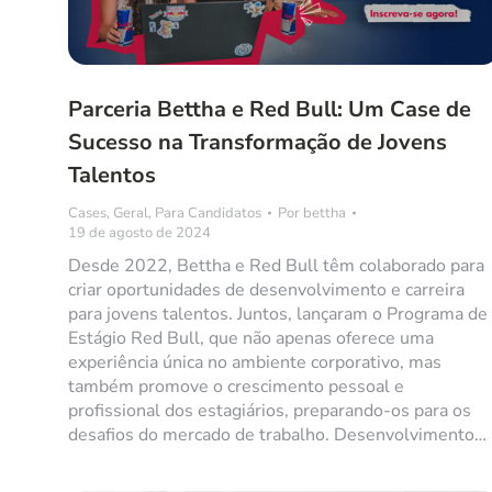
Parceria Bettha e Red Bull: Um Case de
Sucesso na Transformação de Jovens
Talentos
Cases
,
Geral
,
Para Candidatos
Por
bettha
19 de agosto de 2024
Desde 2022, Bettha e Red Bull têm colaborado para
criar oportunidades de desenvolvimento e carreira
para jovens talentos. Juntos, lançaram o Programa de
Estágio Red Bull, que não apenas oferece uma
experiência única no ambiente corporativo, mas
também promove o crescimento pessoal e
profissional dos estagiários, preparando-os para os
desafios do mercado de trabalho. Desenvolvimento…