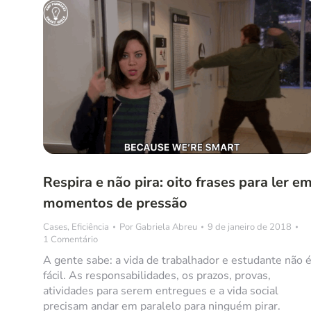
Respira e não pira: oito frases para ler e
momentos de pressão
Cases
,
Eficiência
Por
Gabriela Abreu
9 de janeiro de 2018
1 Comentário
A gente sabe: a vida de trabalhador e estudante não 
fácil. As responsabilidades, os prazos, provas,
atividades para serem entregues e a vida social
precisam andar em paralelo para ninguém pirar.