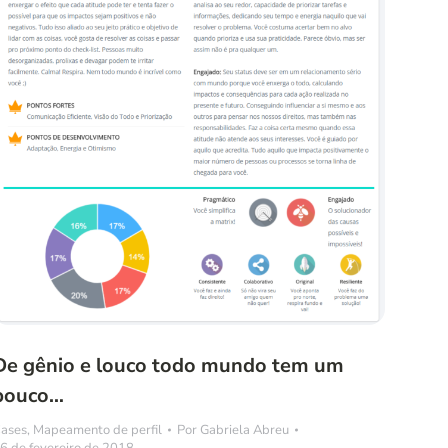
De gênio e louco todo mundo tem um
pouco…
ases
,
Mapeamento de perfil
Por
Gabriela Abreu
6 de fevereiro de 2018