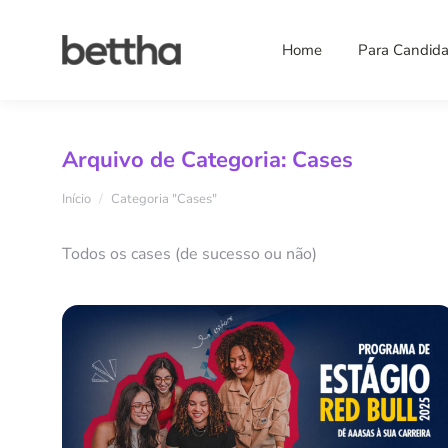
Home
Para Candida
Arquivo de Categoria:
Cases
Você está aqui:
Início
Categoria "Cases"
Todos os cases (de sucesso ou não)