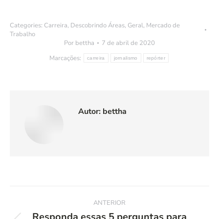
Categories:
Carreira
,
Descobrindo Áreas
,
Geral
,
Mercado de
Trabalho
Por
bettha
7 de abril de 2020
Marcações:
carreira
jornalismo
repórter
Autor:
bettha
Navegação
ANTERIOR
de
Responda essas 5 perguntas para