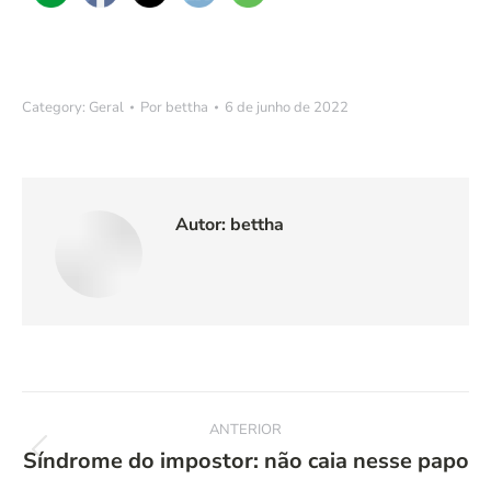
Category:
Geral
Por
bettha
6 de junho de 2022
Autor:
bettha
Navegação
ANTERIOR
de
Síndrome do impostor: não caia nesse papo
Post
anterior: