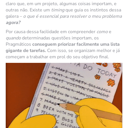
claro que, em um projeto, algumas coisas importam, e
outras não. Existe um
timing
que guia os instintos dessa
galera –
o que é essencial para resolver o meu problema
agora?
Por causa dessa facilidade em compreender
como
e
quando
determinadas questões importam, os
Pragmáticos
conseguem priorizar facilmente uma lista
gigante de tarefas.
Com isso, se organizam melhor e já
começam a trabalhar em prol do seu objetivo final.