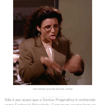
sem tempo pra bla bla bla, irmão
Não é por acaso que o Genius Pragmático é conhecido