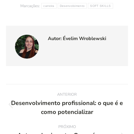
Marcações:
carreira
Desenvolvimento
SOFT SKILLS
Autor:
Évelim Wroblewski
Navegação
ANTERIOR
de
Desenvolvimento profissional: o que é e
Post
como potencializar
post:
anterior:
PRÓXIMO