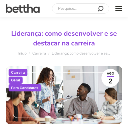
Search:
Liderança: como desenvolver e se
destacar na carreira
Você está aqui:
Início
Carreira
Liderança: como desenvolver e se…
Carreira
AGO
2
Geral
Para Candidatos