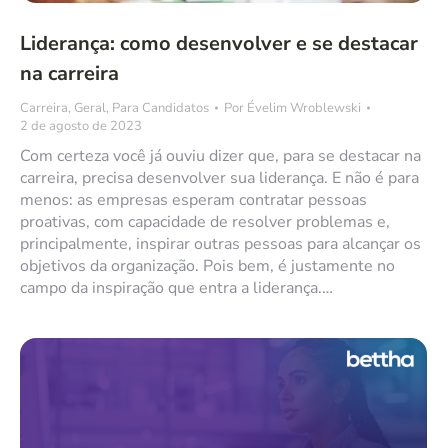
Liderança: como desenvolver e se destacar
na carreira
Carreira
,
Geral
,
Para Candidatos
Por
Évelim Wroblewski
2 de agosto de 2023
Com certeza você já ouviu dizer que, para se destacar na
carreira, precisa desenvolver sua liderança. E não é para
menos: as empresas esperam contratar pessoas
proativas, com capacidade de resolver problemas e,
principalmente, inspirar outras pessoas para alcançar os
objetivos da organização. Pois bem, é justamente no
campo da inspiração que entra a liderança.…