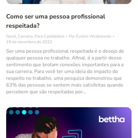
Como ser uma pessoa profissional
respeitada?
Geral
,
Carreira
,
Para Candidatos
Por
Évelim Wroblewski
19 de novembro de 2022
Ser uma pessoa profissional respeitada é o desejo de
qualquer pessoa no trabalho. Afinal, é a partir desse
sentimento que brotam conexões importantes para a
sua carreira. Para você ter uma ideia do impacto do
respeito no trabalho, uma pesquisa demonstrou que
63% das pessoas se sentem mais satisfeitas quando
percebem que são respeitadas por…