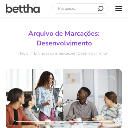
Search:
Arquivo de Marcações:
Desenvolvimento
Você está aqui:
Início
Entradas com marcações "Desenvolvimento"