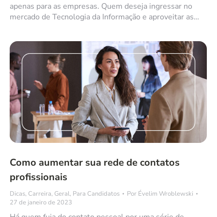
apenas para as empresas. Quem deseja ingressar no
mercado de Tecnologia da Informação e aproveitar as…
Como aumentar sua rede de contatos
profissionais
Dicas
,
Carreira
,
Geral
,
Para Candidatos
Por
Évelim Wroblewski
27 de janeiro de 2023
Há quem fuja do contato pessoal por uma série de