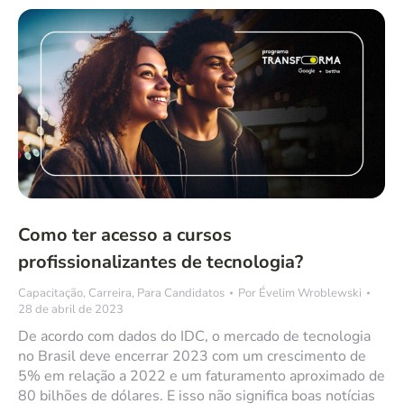
Como ter acesso a cursos
profissionalizantes de tecnologia?
Capacitação
,
Carreira
,
Para Candidatos
Por
Évelim Wroblewski
28 de abril de 2023
De acordo com dados do IDC, o mercado de tecnologia
no Brasil deve encerrar 2023 com um crescimento de
5% em relação a 2022 e um faturamento aproximado de
80 bilhões de dólares. E isso não significa boas notícias