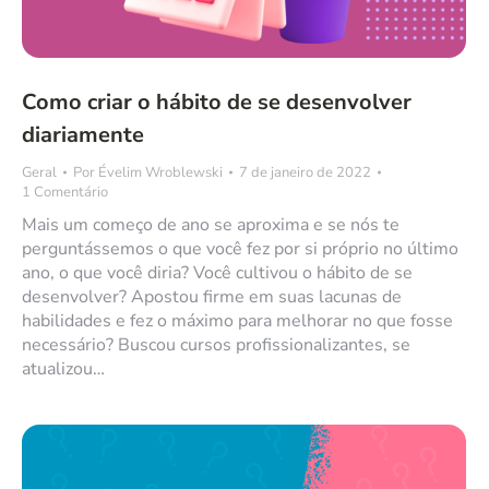
Como criar o hábito de se desenvolver
diariamente
Geral
Por
Évelim Wroblewski
7 de janeiro de 2022
1 Comentário
Mais um começo de ano se aproxima e se nós te
perguntássemos o que você fez por si próprio no último
ano, o que você diria? Você cultivou o hábito de se
desenvolver? Apostou firme em suas lacunas de
habilidades e fez o máximo para melhorar no que fosse
necessário? Buscou cursos profissionalizantes, se
atualizou…