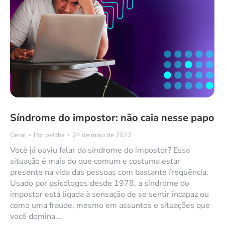
Síndrome do impostor: não caia nesse papo
Geral
Por
bettha
24 de maio de 2022
Você já ouviu falar da síndrome do impostor? Essa
situação é mais do que comum e costuma estar
presente na vida das pessoas com bastante frequência.
Usado por psicólogos desde 1978, a síndrome do
impostor está ligada à sensação de se sentir incapaz ou
como uma fraude, mesmo em assuntos e situações que
você domina.…