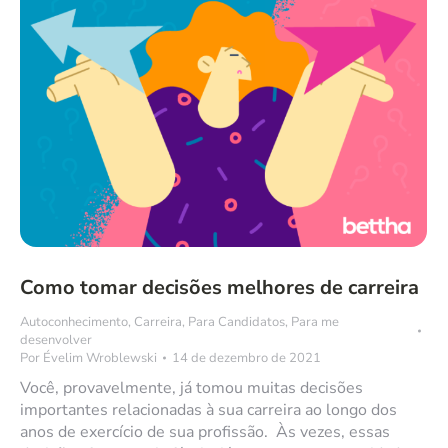
Como tomar decisões melhores de carreira
Autoconhecimento
,
Carreira
,
Para Candidatos
,
Para me
desenvolver
Por
Évelim Wroblewski
14 de dezembro de 2021
Você, provavelmente, já tomou muitas decisões
importantes relacionadas à sua carreira ao longo dos
anos de exercício de sua profissão. Às vezes, essas