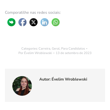
Comporatilhe nas redes sociais:
Categories:
Carreira
,
Geral
,
Para Candidatos
Por
Évelim Wroblewski
13 de setembro de 2023
Autor:
Évelim Wroblewski