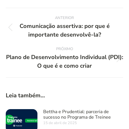
Navegação
ANTERIOR
de
Comunicação assertiva: por que é
Post
importante desenvolvê-la?
post:
anterior:
PRÓXIMO
Plano de Desenvolvimento Individual (PDI):
Próximo
O que é e como criar
post:
Leia também...
Bettha e Prudential: parceria de
sucesso no Programa de Treinee
15 de abril de 2025