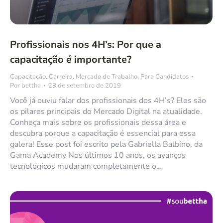
Profissionais nos 4H’s: Por que a
capacitação é importante?
Capacitação
,
Carreira
,
Mercado de Trabalho
,
Para Candidatos
Por
bettha
28 de setembro de 2019
Você já ouviu falar dos profissionais dos 4H’s? Eles são
os pilares principais do Mercado Digital na atualidade.
Conheça mais sobre os profissionais dessa área e
descubra porque a capacitação é essencial para essa
galera! Esse post foi escrito pela Gabriella Balbino, da
Gama Academy Nos últimos 10 anos, os avanços
tecnológicos mudaram completamente o…