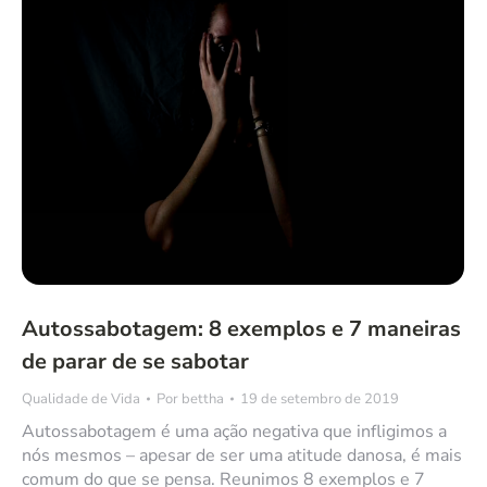
Autossabotagem: 8 exemplos e 7 maneiras
de parar de se sabotar
Qualidade de Vida
Por
bettha
19 de setembro de 2019
Autossabotagem é uma ação negativa que infligimos a
nós mesmos – apesar de ser uma atitude danosa, é mais
comum do que se pensa. Reunimos 8 exemplos e 7