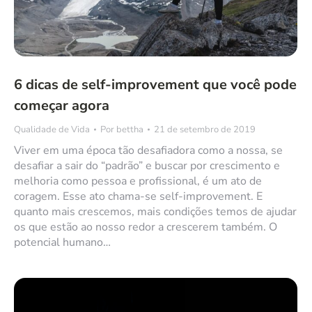
6 dicas de self-improvement que você pode
começar agora
Qualidade de Vida
Por
bettha
21 de setembro de 2019
Viver em uma época tão desafiadora como a nossa, se
desafiar a sair do “padrão” e buscar por crescimento e
melhoria como pessoa e profissional, é um ato de
coragem. Esse ato chama-se self-improvement. E
quanto mais crescemos, mais condições temos de ajudar
os que estão ao nosso redor a crescerem também. O
potencial humano…