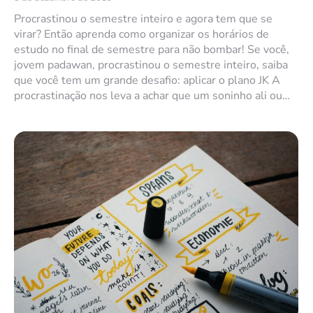
Procrastinou o semestre inteiro e agora tem que se
virar? Então aprenda como organizar os horários de
estudo no final de semestre para não bombar! Se você,
jovem padawan, procrastinou o semestre inteiro, saiba
que você tem um grande desafio: aplicar o plano JK A
procrastinação nos leva a achar que um soninho ali ou…