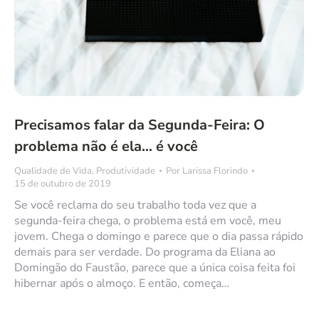
Precisamos falar da Segunda-Feira: O
problema não é ela… é você
Qualidade de Vida
,
Produtividade
Por
Larissa Florindo
15 de outubro de 2019
Se você reclama do seu trabalho toda vez que a
segunda-feira chega, o problema está em você, meu
jovem. Chega o domingo e parece que o dia passa rápido
demais para ser verdade. Do programa da Eliana ao
Domingão do Faustão, parece que a única coisa feita foi
hibernar após o almoço. E então, começa…