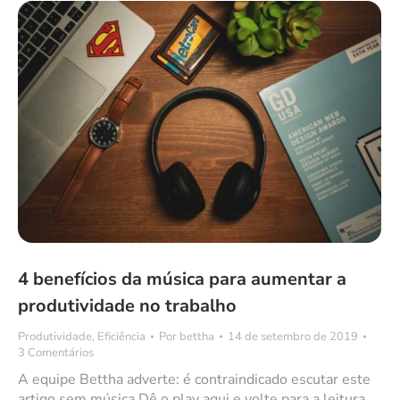
4 benefícios da música para aumentar a
produtividade no trabalho
Produtividade
,
Eficiência
Por
bettha
14 de setembro de 2019
3 Comentários
A equipe Bettha adverte: é contraindicado escutar este
artigo sem música.Dê o play aqui e volte para a leitura