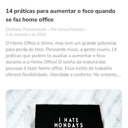
14 práticas para aumentar o foco quando
se faz home office
Eficiência
,
Produtividade
Por
Larissa Florindo
2 de novembro de 2019
O Home Office é ótimo, mas tem um grande potencial
para perda de foco. Pensando nisso, a gente reuniu 14
práticas que podem te auxiliar a aumentar o foco
durante o o Home Office! O sonho da maioria das
pessoas é fazer home office. Esse estilo de trabalho
oferece flexibilidade, liberdade e conforto. No entanto,…