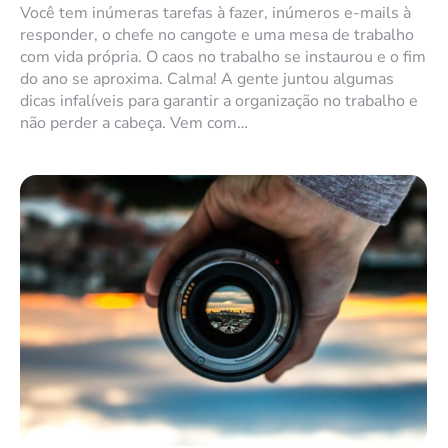
Você tem inúmeras tarefas à fazer, inúmeros e-mails à
responder, o chefe no cangote e uma mesa de trabalho
com vida própria. O caos no trabalho se instaurou e o fim
do ano se aproxima. Calma! A gente juntou algumas
dicas infalíveis para garantir a organização no trabalho e
não perder a cabeça. Vem com…