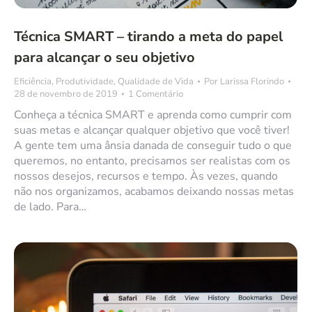
Técnica SMART – tirando a meta do papel
para alcançar o seu objetivo
Eficiência
,
Produtividade
,
Qualidade de Vida
Por
Larissa Florindo
28 de novembro de 2019
1 Comentário
Conheça a técnica SMART e aprenda como cumprir com
suas metas e alcançar qualquer objetivo que você tiver!
A gente tem uma ânsia danada de conseguir tudo o que
queremos, no entanto, precisamos ser realistas com os
nossos desejos, recursos e tempo. Às vezes, quando
não nos organizamos, acabamos deixando nossas metas
de lado. Para…