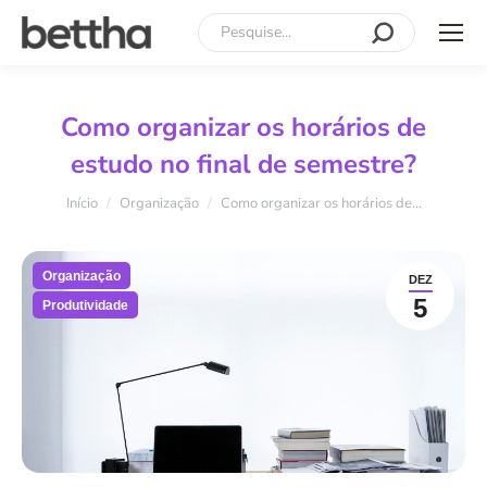
Search:
Como organizar os horários de
estudo no final de semestre?
Você está aqui:
Início
Organização
Como organizar os horários de…
Organização
DEZ
5
Produtividade